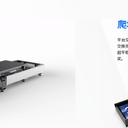
爬
平台交
交换
超平
奖。