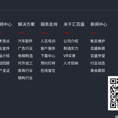
频中心
解决方案
服务支持
关于汇百盛
新闻中心
术亮点
汽车配件
人员培训
公司介绍
售后维护
业宣传
广告行业
客户服务
制造实力
百盛新闻
品介绍
电梯制造
下载中心
VR实景
百盛学堂
动回顾
对外加工
预约打样
人才招纳
行业动态
户见证
家具行业
在线留言
展会跟踪
钢构行业