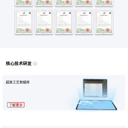
核心技术研发
超高工艺数据库
了解更多